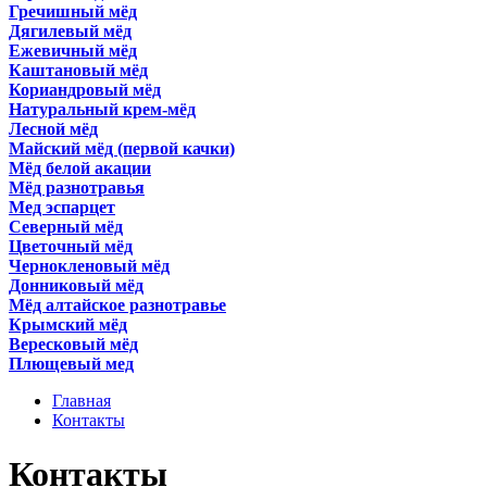
Гречишный мёд
Дягилевый мёд
Ежевичный мёд
Каштановый мёд
Кориандровый мёд
Натуральный крем-мёд
Лесной мёд
Майский мёд (первой качки)
Мёд белой акации
Мёд разнотравья
Мед эспарцет
Северный мёд
Цветочный мёд
Чернокленовый мёд
Донниковый мёд
Мёд алтайское разнотравье
Крымский мёд
Вересковый мёд
Плющевый мед
Главная
Контакты
Контакты