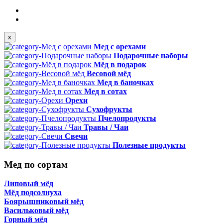
x
Мед с орехами
Подарочные наборы
Мёд в подарок
Весовой мёд
Мед в баночках
Мед в сотах
Орехи
Сухофрукты
Пчелопродукты
Травы / Чаи
Свечи
Полезные продукты
Мед по сортам
Липовый мёд
Мёд подсолнуха
Боярышниковый мёд
Васильковый мёд
Горный мёд