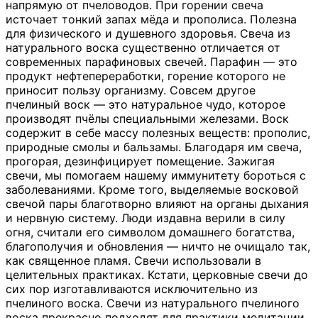
напрямую от пчеловодов. При горении свеча
источает тонкий запах мёда и прополиса. Полезна
для физического и душевного здоровья. Свеча из
натурального воска существенно отличается от
современных парафиновых свечей. Парафин — это
продукт нефтепереработки, горение которого не
приносит пользу организму. Совсем другое
пчелиный воск — это натуральное чудо, которое
производят пчёлы специальными железами. Воск
содержит в себе массу полезных веществ: прополис,
природные смолы и бальзамы. Благодаря им свеча,
прогорая, дезинфицирует помещение. Зажигая
свечи, мы помогаем нашему иммунитету бороться с
заболеваниями. Кроме того, выделяемые восковой
свечой пары благотворно влияют на органы дыхания
и нервную систему. Люди издавна верили в силу
огня, считали его символом домашнего богатства,
благополучия и обновления — ничто не очищало так,
как священное пламя. Свечи использовали в
целительных практиках. Кстати, церковные свечи до
сих пор изготавливаются исключительно из
пчелиного воска. Свечи из натурального пчелиного
воска прекрасно подходят для практики медитации