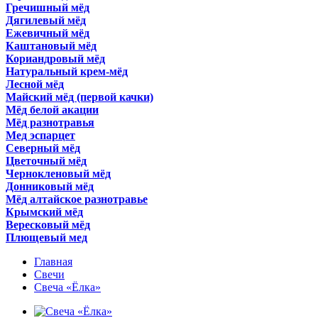
Гречишный мёд
Дягилевый мёд
Ежевичный мёд
Каштановый мёд
Кориандровый мёд
Натуральный крем-мёд
Лесной мёд
Майский мёд (первой качки)
Мёд белой акации
Мёд разнотравья
Мед эспарцет
Северный мёд
Цветочный мёд
Чернокленовый мёд
Донниковый мёд
Мёд алтайское разнотравье
Крымский мёд
Вересковый мёд
Плющевый мед
Главная
Свечи
Свеча «Ёлка»