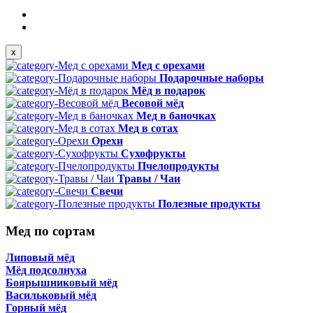
x
Мед с орехами
Подарочные наборы
Мёд в подарок
Весовой мёд
Мед в баночках
Мед в сотах
Орехи
Сухофрукты
Пчелопродукты
Травы / Чаи
Свечи
Полезные продукты
Мед по сортам
Липовый мёд
Мёд подсолнуха
Боярышниковый мёд
Васильковый мёд
Горный мёд