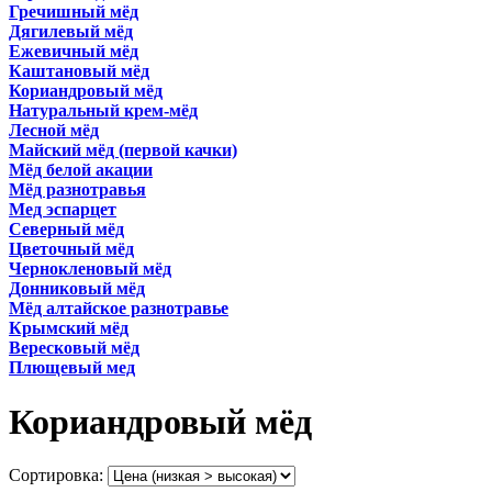
Гречишный мёд
Дягилевый мёд
Ежевичный мёд
Каштановый мёд
Кориандровый мёд
Натуральный крем-мёд
Лесной мёд
Майский мёд (первой качки)
Мёд белой акации
Мёд разнотравья
Мед эспарцет
Северный мёд
Цветочный мёд
Чернокленовый мёд
Донниковый мёд
Мёд алтайское разнотравье
Крымский мёд
Вересковый мёд
Плющевый мед
Кориандровый мёд
Сортировка: