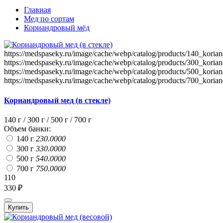
Главная
Мед по сортам
Кориандровый мёд
https://medspaseky.ru/image/cache/webp/catalog/products/140_kori
https://medspaseky.ru/image/cache/webp/catalog/products/300_kori
https://medspaseky.ru/image/cache/webp/catalog/products/500_kori
https://medspaseky.ru/image/cache/webp/catalog/products/700_kori
Кориандровый мед (в стекле)
140 г / 300 г / 500 г / 700 г
Объем банки:
140 г
230.0000
300 г
330.0000
500 г
540.0000
700 г
750.0000
110
330 ₽
Купить