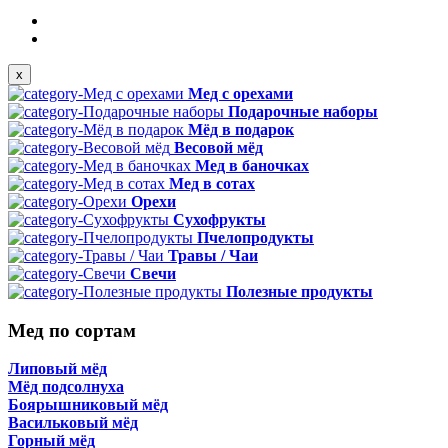
x
Мед с орехами
Подарочные наборы
Мёд в подарок
Весовой мёд
Мед в баночках
Мед в сотах
Орехи
Сухофрукты
Пчелопродукты
Травы / Чаи
Свечи
Полезные продукты
Мед по сортам
Липовый мёд
Мёд подсолнуха
Боярышниковый мёд
Васильковый мёд
Горный мёд