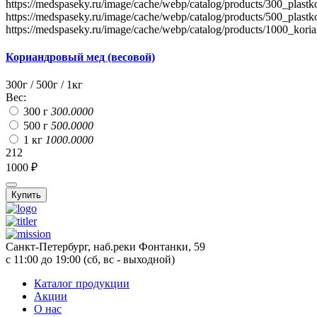
https://medspaseky.ru/image/cache/webp/catalog/products/300_plast
https://medspaseky.ru/image/cache/webp/catalog/products/500_plast
https://medspaseky.ru/image/cache/webp/catalog/products/1000_kor
Кориандровый мед (весовой)
300г / 500г / 1кг
Вес:
300 г
300.0000
500 г
500.0000
1 кг
1000.0000
212
1000 ₽
Купить
Санкт-Петербург, наб.реки Фонтанки, 59
с 11:00 до 19:00 (сб, вс - выходной)
Каталог продукции
Акции
О нас