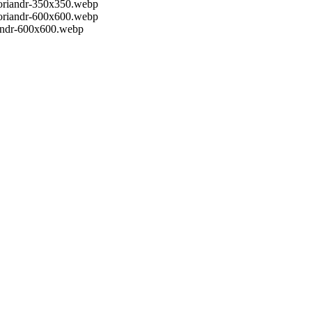
koriandr-350x350.webp
koriandr-600x600.webp
iandr-600x600.webp