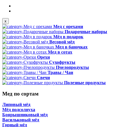
x
Мед с орехами
Подарочные наборы
Мёд в подарок
Весовой мёд
Мед в баночках
Мед в сотах
Орехи
Сухофрукты
Пчелопродукты
Травы / Чаи
Свечи
Полезные продукты
Мед по сортам
Липовый мёд
Мёд подсолнуха
Боярышниковый мёд
Васильковый мёд
Горный мёд