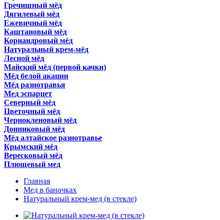
Гречишный мёд
Дягилевый мёд
Ежевичный мёд
Каштановый мёд
Кориандровый мёд
Натуральный крем-мёд
Лесной мёд
Майский мёд (первой качки)
Мёд белой акации
Мёд разнотравья
Мед эспарцет
Северный мёд
Цветочный мёд
Чернокленовый мёд
Донниковый мёд
Мёд алтайское разнотравье
Крымский мёд
Вересковый мёд
Плющевый мед
Главная
Мед в баночках
Натуральный крем-мед (в стекле)