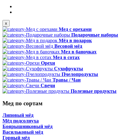
x
Мед с орехами
Подарочные наборы
Мёд в подарок
Весовой мёд
Мед в баночках
Мед в сотах
Орехи
Сухофрукты
Пчелопродукты
Травы / Чаи
Свечи
Полезные продукты
Мед по сортам
Липовый мёд
Мёд подсолнуха
Боярышниковый мёд
Васильковый мёд
Горный мёд