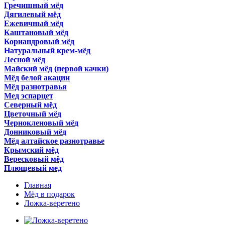
Гречишный мёд
Дягилевый мёд
Ежевичный мёд
Каштановый мёд
Кориандровый мёд
Натуральный крем-мёд
Лесной мёд
Майский мёд (первой качки)
Мёд белой акации
Мёд разнотравья
Мед эспарцет
Северный мёд
Цветочный мёд
Чернокленовый мёд
Донниковый мёд
Мёд алтайское разнотравье
Крымский мёд
Вересковый мёд
Плющевый мед
Главная
Мёд в подарок
Ложка-веретено