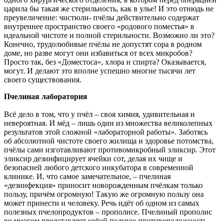
царила бы такая же стерильность, как в улье! И это отнюдь не
преувеличение: чистюли- пчёлы действительно содержат
внутреннее пространство своего «родового поместья» в
идеальной чистоте и полной стерильности. Возможно ли это?
Конечно, трудолюбивые пчёлы не допустят сора в родном
доме, но разве могут они избавиться от всех микробов?
Просто так, без «Доместоса», хлора и спирта? Оказывается,
могут. И делают это вполне успешно многие тысячи лет
своего существования.
Пчелиная лаборатория
Всё дело в том, что у пчёл – своя химия, удивительная и
невероятная. И мёд – лишь один из множества великолепных
результатов этой сложной «лабораторной работы». Заботясь
об абсолютной чистоте своего жилища и здоровье потомства,
пчёлы сами изготавливают противомикробный эликсир. Этот
эликсир дезинфицирует ячейки сот, делая их чище и
безопасней любого детского инкубатора в современной
клинике. И, что самое замечательное, – пчелиная
«дезинфекция» приносит новорожденным пчёлкам только
пользу, причём огромную! Такую же огромную пользу она
может принести и человеку. Речь идёт об одном из самых
полезных пчелопродуктов – прополисе. Пчелиный прополис
во многом представляет собой полную противоположность