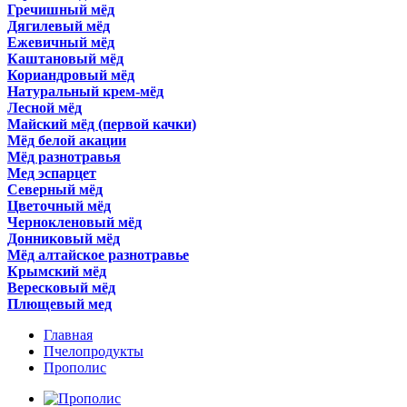
Гречишный мёд
Дягилевый мёд
Ежевичный мёд
Каштановый мёд
Кориандровый мёд
Натуральный крем-мёд
Лесной мёд
Майский мёд (первой качки)
Мёд белой акации
Мёд разнотравья
Мед эспарцет
Северный мёд
Цветочный мёд
Чернокленовый мёд
Донниковый мёд
Мёд алтайское разнотравье
Крымский мёд
Вересковый мёд
Плющевый мед
Главная
Пчелопродукты
Прополис