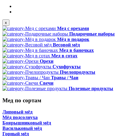
x
Мед с орехами
Подарочные наборы
Мёд в подарок
Весовой мёд
Мед в баночках
Мед в сотах
Орехи
Сухофрукты
Пчелопродукты
Травы / Чаи
Свечи
Полезные продукты
Мед по сортам
Липовый мёд
Мёд подсолнуха
Боярышниковый мёд
Васильковый мёд
Горный мёд