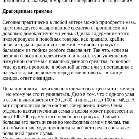
прополиса и, скажем, в морковке совершенно не сопоставим.
Драгоценные граммы
Сегодня практически в любой аптеке можно приобрести мазь,
крем или другое лекарственное средство с прополисом по
довольно демократичным ценам. Однако содержание этого
пчелопродукта в подобных товарах, как правило, крайне
невелико; да и сравнивать свежий, «живой» продукт с
бальзамом из тюбика особого смысла нет. Так что, если вы
решили серьёзно подлечиться или начать курс укрепления
иммунной системы с помощью данного средства, то вопрос
«где купить прополис: в обычной аптеке или у поставщика с
пасеки?» даже не должен перед вами вставать – в конце
концов, ответ очевиден.
Цена прополиса значительно отличается от цен на тот же мёд
– но этому не стоит удивляться. Дело в том, что с одного улья
в сезон выкачивается от 20 до 80, а иногда и до 100 кг мёда. А
вот с прополисом дела обстоят совершенно иначе. Одна
отдельно взятая пчелиная семья в целом может произвести за
лето 100-200 грамм этого целебного продукта. Однако
большая его часть жизненно необходима самим пчёлам, так
что обычно «выход» прополиса за всё лето редко составляет
больше 80 грамм с улья.
Учитывая столь малые объёмы сбора, розничные цены на