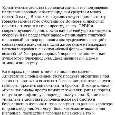
Удивительные свойства прополиса сделали его популярным
противомикробным и бактерицидным средством много
столетий назад. В каких же случаях следует применять эту
горькую зеленоватую субстанцию? Во-первых, прополис
просто не заменим в сезон простуд, кашля, ОРВИ и
свирепствующего гриппа. Если вам всё ещё удаётся «держать
оборону» и не поддаваться заразе – принимайте спиртовой
или водный раствор прополиса для «укрепления позиций»
собственного иммунитета. Если же организм не выдержал
натиска микробов и выкинул «белый флаг» – никакой
волшебный быстрорастворимый порошок не поможет вам
лучше этого пчелопродукта. Даже малиновый. Даже с
лимоном вприкуску.
Во-вторых, прополис отлично снимает воспаления.
Апитерапия с применением этого продукта эффективна при
таких неприятных и опасных заболеваниях, как отит, синусит,
гайморит, фронтит, конъюктивит и бронхит. В конце концов,
«пчелиная смола» просто помогает заживлять раны и порезы,
попутно дезинфицируя повреждённые участки Кроме того,
уникальные свойства прополиса помогают быстро и
безболезненно излечивать язвы совершенно разного характера
и происхождения. Это могут быть как кожные высыпания
(например, последствия псориаза или экземы), так и