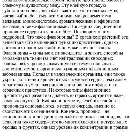
сладкому и душистому мёду. Эту клейкую горькую
субстанцию пчёлы вырабатывают из растительных смол,
чрезвычайно богатых витаминами, микроэлементами,
важными аминокислотами, ароматическими и эфирными
маслами, а также флавоноидами. Последних соединений в
прополисе содержится почти 50%. Поговорим о них
подробней. Что такое флавоноиды? В организме растений эти
вещества часто выполняют функцию красителей, однако
список их полезных свойств не может не впечатлить.
Флавоноиды – сильные антиоксиданты, а значит, способны
омолаживать ткани (за счёт нейтрализации свободных
радикалов), укреплять иммунную систему и повышать
сопротивляемость организма различным инфекционным
заболеваниям. Попадая в человеческий организм, они также
укрепляют стенки кровеносных сосудов и сердца, тем самым
значительно уменьшая риск возникновения инфарктов и
сердечных приступов. Некоторые типы флавоноидов
препятствуют развитию диабета, катаракты, артрита и даже
раковых опухолей! Как вы понимаете, лечебные свойства
прополиса основываются, в первую очередь, именно на
свойствах этих соединений. Конечно, прополис – не
«монополист» и не единственный источник флавоноидов, эти
вещества также содержатся во многих свежих и натуральных
овощах и фруктах, однако уровень их концентрации в грамме