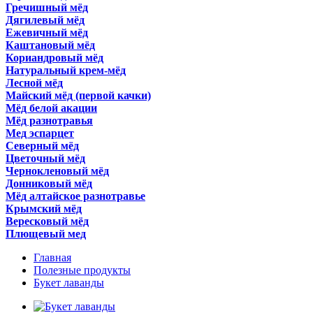
Гречишный мёд
Дягилевый мёд
Ежевичный мёд
Каштановый мёд
Кориандровый мёд
Натуральный крем-мёд
Лесной мёд
Майский мёд (первой качки)
Мёд белой акации
Мёд разнотравья
Мед эспарцет
Северный мёд
Цветочный мёд
Чернокленовый мёд
Донниковый мёд
Мёд алтайское разнотравье
Крымский мёд
Вересковый мёд
Плющевый мед
Главная
Полезные продукты
Букет лаванды