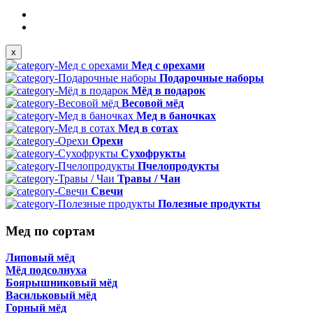
x
Мед с орехами
Подарочные наборы
Мёд в подарок
Весовой мёд
Мед в баночках
Мед в сотах
Орехи
Сухофрукты
Пчелопродукты
Травы / Чаи
Свечи
Полезные продукты
Мед по сортам
Липовый мёд
Мёд подсолнуха
Боярышниковый мёд
Васильковый мёд
Горный мёд