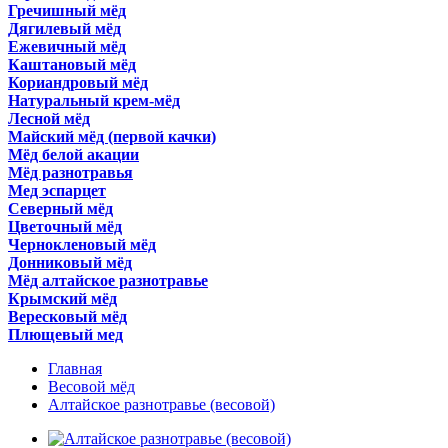
Гречишный мёд
Дягилевый мёд
Ежевичный мёд
Каштановый мёд
Кориандровый мёд
Натуральный крем-мёд
Лесной мёд
Майский мёд (первой качки)
Мёд белой акации
Мёд разнотравья
Мед эспарцет
Северный мёд
Цветочный мёд
Чернокленовый мёд
Донниковый мёд
Мёд алтайское разнотравье
Крымский мёд
Вересковый мёд
Плющевый мед
Главная
Весовой мёд
Алтайское разнотравье (весовой)