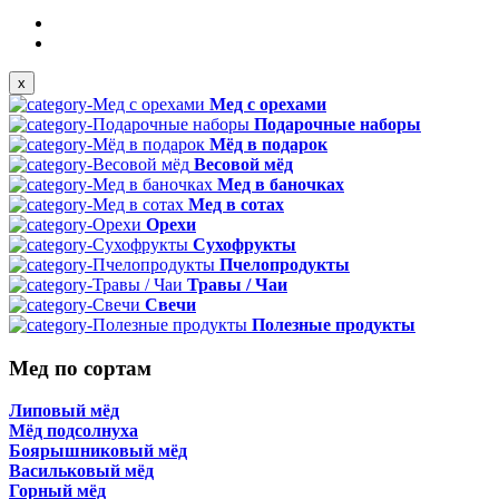
x
Мед с орехами
Подарочные наборы
Мёд в подарок
Весовой мёд
Мед в баночках
Мед в сотах
Орехи
Сухофрукты
Пчелопродукты
Травы / Чаи
Свечи
Полезные продукты
Мед по сортам
Липовый мёд
Мёд подсолнуха
Боярышниковый мёд
Васильковый мёд
Горный мёд