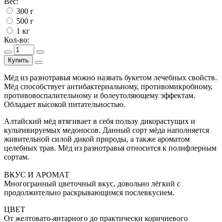
Вес:
300 г
500 г
1 кг
Кол-во:
Купить
Мёд из разнотравья можно назвать букетом лечебных свойств.
Мёд способствует антибактериальному, противомикробному,
противовоспалительному и болеутоляющему эффектам.
Обладает высокой питательностью.
Алтайский мёд втягивает в себя пользу дикорастущих и
культивируемых медоносов. Данный сорт мёда наполняется
живительной силой дикой природы, а также ароматом
целебных трав. Мёд из разнотравья относится к полифлерным
сортам.
ВКУС И АРОМАТ
Многогранный цветочный вкус, довольно лёгкий с
продолжительно раскрывающимся послевкусием.
ЦВЕТ
От желтовато-янтарного до практически коричневого