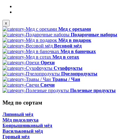
x
Мед с орехами
Подарочные наборы
Мёд в подарок
Весовой мёд
Мед в баночках
Мед в сотах
Орехи
Сухофрукты
Пчелопродукты
Травы / Чаи
Свечи
Полезные продукты
Мед по сортам
Липовый мёд
Мёд подсолнуха
Боярышниковый мёд
Васильковый мёд
Горный мёд