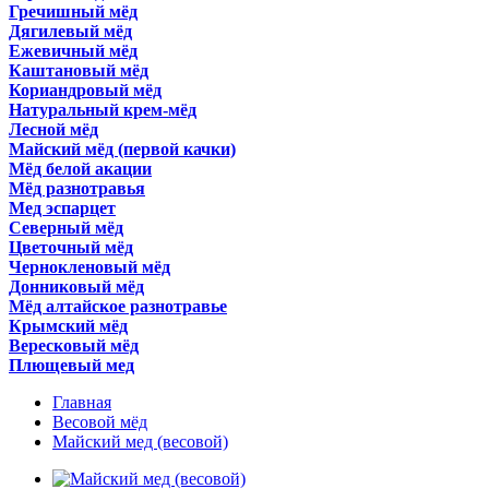
Гречишный мёд
Дягилевый мёд
Ежевичный мёд
Каштановый мёд
Кориандровый мёд
Натуральный крем-мёд
Лесной мёд
Майский мёд (первой качки)
Мёд белой акации
Мёд разнотравья
Мед эспарцет
Северный мёд
Цветочный мёд
Чернокленовый мёд
Донниковый мёд
Мёд алтайское разнотравье
Крымский мёд
Вересковый мёд
Плющевый мед
Главная
Весовой мёд
Майский мед (весовой)