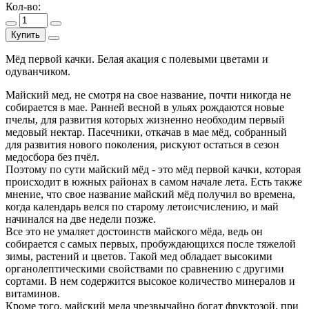
Кол-во:
Купить
Мёд первой качки. Белая акация с полевыми цветами и
одуванчиком.
Майский мед, не смотря на свое название, почти никогда не
собирается в мае. Ранней весной в ульях рождаются новые
пчелы, для развития которых жизненно необходим первый
медовый нектар. Пасечники, откачав в мае мёд, собранный
для развития нового поколения, рискуют остаться в сезон
медосбора без пчёл.
Поэтому по сути майский мёд - это мёд первой качки, которая
происходит в южных районах в самом начале лета. Есть также
мнение, что свое название майский мёд получил во времена,
когда календарь велся по старому летоисчислению, и май
начинался на две недели позже.
Все это не умаляет достоинств майского мёда, ведь он
собирается с самых первых, пробуждающихся после тяжелой
зимы, растений и цветов. Такой мед обладает высокими
органолептическими свойствами по сравнению с другими
сортами. В нем содержится высокое количество минералов и
витаминов.
Кроме того, майский меда чрезвычайно богат фруктозой, при